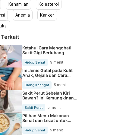
Kehamilan
Kolesterol
nsi
Anemia
Kanker
uksi
 Terkait
Ketahui Cara Mengobati
Sakit Gigi Berlubang
9 menit
Hidup Sehat
Ini Jenis Gatal pada Kulit
Anak, Gejala dan Cara
Mengobatinya
5 menit
Biang Keringat
Sakit Perut Sebelah Kiri
Bawah? Ini Kemungkinan
Penyebabnya
5 menit
Sakit Perut
Pilihan Menu Makanan
Sehat dan Lezat untuk
Mengurangi Kolesterol
5 menit
Hidup Sehat