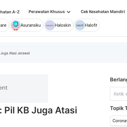
keyboard_arrow_down
keybo
Perawatan Khusus
Cek Kesehatan Mandiri
hatan A-Z
are
Asuransiku
Haloskin
Halofit
 Juga Atasi Jerawat
Berlan
 Pil KB Juga Atasi
Topik T
Coronav