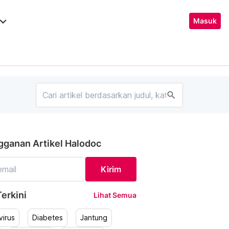
ard_arrow_down
Masuk
search
gganan Artikel Halodoc
Kirim
erkini
Lihat Semua
irus
Diabetes
Jantung