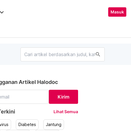
ard_arrow_down
Masuk
search
gganan Artikel Halodoc
Kirim
erkini
Lihat Semua
irus
Diabetes
Jantung