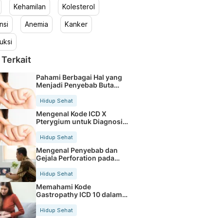
Kehamilan
Kolesterol
nsi
Anemia
Kanker
uksi
 Terkait
Pahami Berbagai Hal yang
Menjadi Penyebab Buta
Warna
Hidup Sehat
Mengenal Kode ICD X
Pterygium untuk Diagnosis
Mata
Hidup Sehat
Mengenal Penyebab dan
Gejala Perforation pada
Tubuh
Hidup Sehat
Memahami Kode
Gastropathy ICD 10 dalam
Rekam Medis Pasien
Hidup Sehat