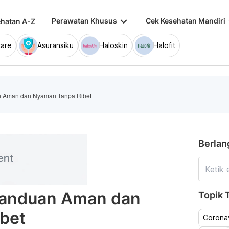
keyboard_arrow_down
keybo
Perawatan Khusus
Cek Kesehatan Mandiri
hatan A-Z
are
Asuransiku
Haloskin
Halofit
n Aman dan Nyaman Tanpa Ribet
Berlan
Panduan Aman dan
Topik T
bet
Coronav