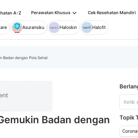
keyboard_arrow_down
keybo
Perawatan Khusus
Cek Kesehatan Mandiri
hatan A-Z
are
Asuransiku
Haloskin
Halofit
in Badan dengan Pola Sehat
Berlan
 Gemukin Badan dengan
Topik T
Coronav