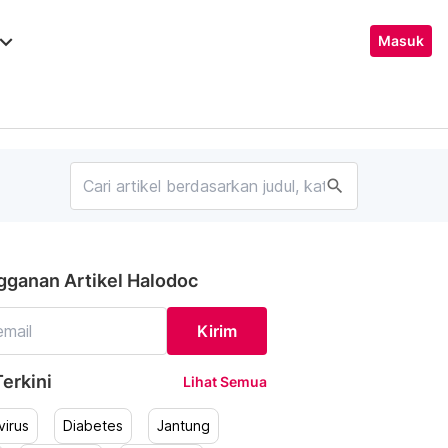
ard_arrow_down
Masuk
search
gganan Artikel Halodoc
Kirim
erkini
Lihat Semua
irus
Diabetes
Jantung