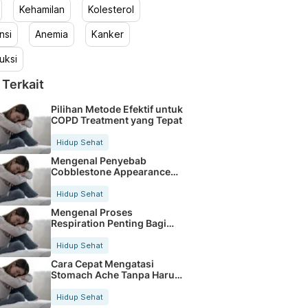
Kehamilan
Kolesterol
nsi
Anemia
Kanker
uksi
 Terkait
Pilihan Metode Efektif untuk
COPD Treatment yang Tepat
Hidup Sehat
Mengenal Penyebab
Cobblestone Appearance
pada Saluran Pencernaan
Hidup Sehat
Mengenal Proses
Respiration Penting Bagi
Kesehatan Tubuh Kita
Hidup Sehat
Cara Cepat Mengatasi
Stomach Ache Tanpa Harus
Ke Dokter
Hidup Sehat