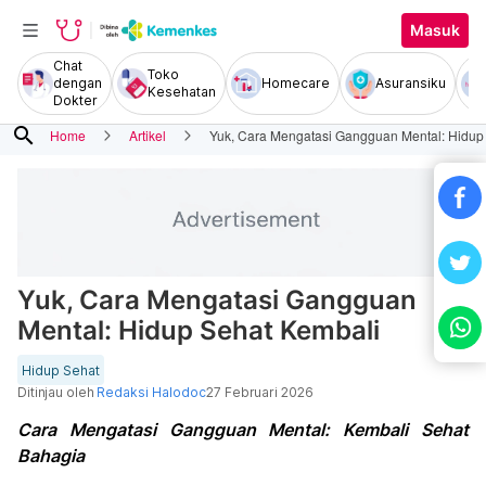
Masuk
Chat
Toko
dengan
Homecare
Asuransiku
Kesehatan
Dokter
search
Home
Artikel
Yuk, Cara Mengatasi Gangguan Mental: Hidup
Yuk, Cara Mengatasi Gangguan
Mental: Hidup Sehat Kembali
Hidup Sehat
Ditinjau oleh
Redaksi Halodoc
27 Februari 2026
Cara Mengatasi Gangguan Mental: Kembali Sehat
Bahagia