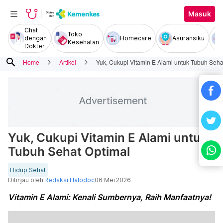
Masuk
Chat
Toko
dengan
Homecare
Asuransiku
Kesehatan
Dokter
search
Home
Artikel
Yuk, Cukupi Vitamin E Alami untuk Tubuh Seha
Yuk, Cukupi Vitamin E Alami untuk
Tubuh Sehat Optimal
Hidup Sehat
Ditinjau oleh
Redaksi Halodoc
06 Mei 2026
Vitamin E Alami: Kenali Sumbernya, Raih Manfaatnya!