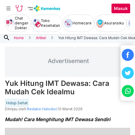
Masuk
Chat
Toko
dengan
Homecare
Asuransiku
Kesehatan
Dokter
search
Home
Artikel
Yuk Hitung IMT Dewasa: Cara Mudah Cek Ide
Yuk Hitung IMT Dewasa: Cara
Mudah Cek Idealmu
Hidup Sehat
Ditinjau oleh
Redaksi Halodoc
10 Maret 2026
Mudah! Cara Menghitung IMT Dewasa Sendiri