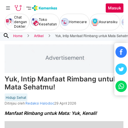
Masuk
Chat
Toko
dengan
Homecare
Asuransiku
Kesehatan
Dokter
search
Home
Artikel
Yuk, Intip Manfaat Rimbang untuk Mata Sehat
Yuk, Intip Manfaat Rimbang untuk
Mata Sehatmu!
Hidup Sehat
Ditinjau oleh
Redaksi Halodoc
29 April 2026
Manfaat Rimbang untuk Mata: Yuk, Kenali!