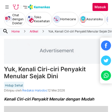
Masuk
Chat
Toko
dengan
Homecare
Asuransiku
Kesehatan
Dokter
search
Home
Artikel
Yuk, Kenali Ciri-ciri Penyakit Menular Sejak Din
Yuk, Kenali Ciri-ciri Penyakit
Menular Sejak Dini
Hidup Sehat
Ditinjau oleh
Redaksi Halodoc
12 Mei 2026
Kenali Ciri-ciri Penyakit Menular dengan Mudah