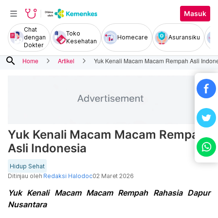
Masuk
Chat
Toko
dengan
Homecare
Asuransiku
Kesehatan
Dokter
search
Home
Artikel
Yuk Kenali Macam Macam Rempah Asli Indon
Yuk Kenali Macam Macam Rempah
Asli Indonesia
Hidup Sehat
Ditinjau oleh
Redaksi Halodoc
02 Maret 2026
Yuk Kenali Macam Macam Rempah Rahasia Dapur
Nusantara