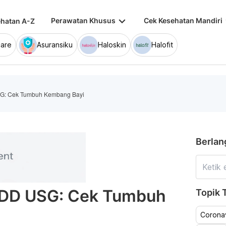
keyboard_arrow_down
keybo
Perawatan Khusus
Cek Kesehatan Mandiri
hatan A-Z
are
Asuransiku
Haloskin
Halofit
G: Cek Tumbuh Kembang Bayi
Berlan
EDD USG: Cek Tumbuh
Topik T
Coronav