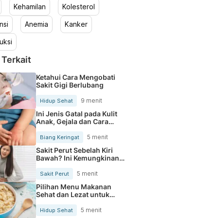
Kehamilan
Kolesterol
nsi
Anemia
Kanker
uksi
 Terkait
Ketahui Cara Mengobati
Sakit Gigi Berlubang
9 menit
Hidup Sehat
Ini Jenis Gatal pada Kulit
Anak, Gejala dan Cara
Mengobatinya
5 menit
Biang Keringat
Sakit Perut Sebelah Kiri
Bawah? Ini Kemungkinan
Penyebabnya
5 menit
Sakit Perut
Pilihan Menu Makanan
Sehat dan Lezat untuk
Mengurangi Kolesterol
5 menit
Hidup Sehat