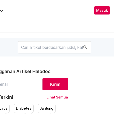
ard_arrow_down
Masuk
search
gganan Artikel Halodoc
Kirim
erkini
Lihat Semua
irus
Diabetes
Jantung