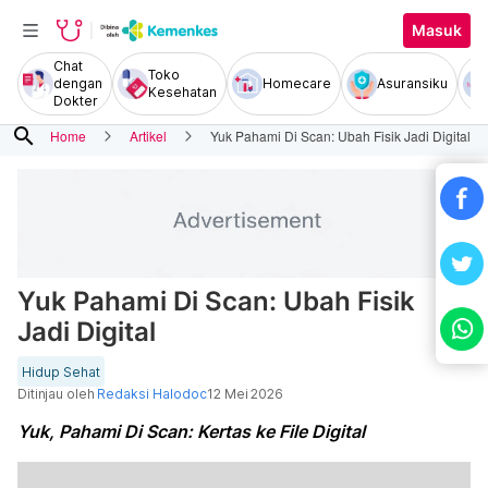
Masuk
Chat
Toko
dengan
Homecare
Asuransiku
Kesehatan
Dokter
search
Home
Artikel
Yuk Pahami Di Scan: Ubah Fisik Jadi Digital
Yuk Pahami Di Scan: Ubah Fisik
Jadi Digital
Hidup Sehat
Ditinjau oleh
Redaksi Halodoc
12 Mei 2026
Yuk, Pahami Di Scan: Kertas ke File Digital