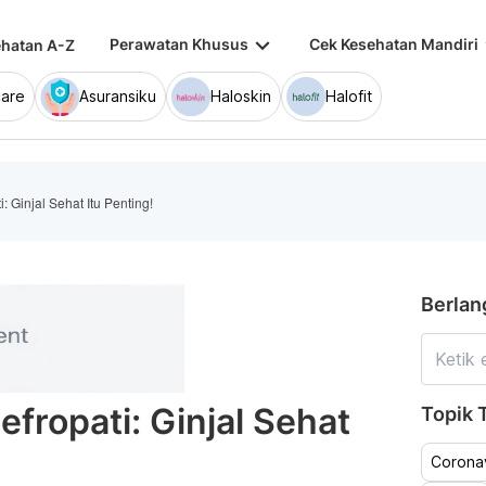
keyboard_arrow_down
keybo
Perawatan Khusus
Cek Kesehatan Mandiri
hatan A-Z
are
Asuransiku
Haloskin
Halofit
: Ginjal Sehat Itu Penting!
Berlan
fropati: Ginjal Sehat
Topik T
Coronav