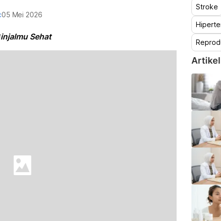
Stroke
c
05 Mei 2026
Hiperte
Ginjalmu Sehat
Reprod
Artikel