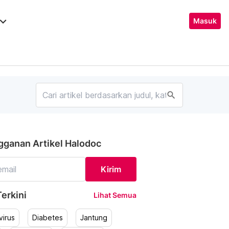
ard_arrow_down
Masuk
search
gganan Artikel Halodoc
Kirim
erkini
Lihat Semua
irus
Diabetes
Jantung