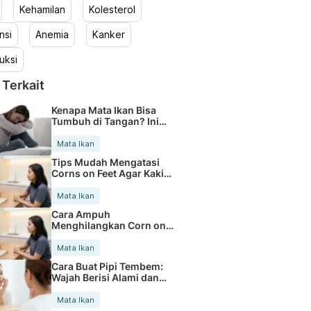
Kehamilan
Kolesterol
nsi
Anemia
Kanker
uksi
 Terkait
Kenapa Mata Ikan Bisa
Tumbuh di Tangan? Ini
Penyebabnya
Mata Ikan
Tips Mudah Mengatasi
Corns on Feet Agar Kaki
Nyaman
Mata Ikan
Cara Ampuh
Menghilangkan Corn on
Foot Sampai Tuntas
Mata Ikan
Cara Buat Pipi Tembem:
Wajah Berisi Alami dan
Sehat
Mata Ikan