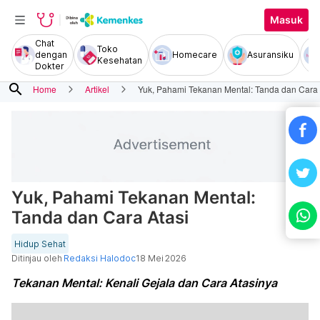
Masuk
Chat
Toko
dengan
Homecare
Asuransiku
Kesehatan
Dokter
search
Home
Artikel
Yuk, Pahami Tekanan Mental: Tanda dan Cara 
Yuk, Pahami Tekanan Mental:
Tanda dan Cara Atasi
Hidup Sehat
Ditinjau oleh
Redaksi Halodoc
18 Mei 2026
Tekanan Mental: Kenali Gejala dan Cara Atasinya