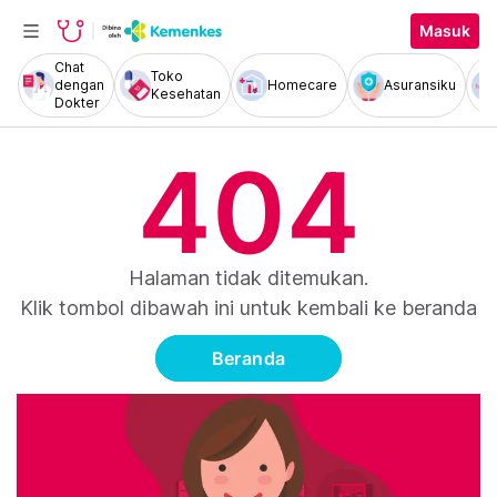
Masuk
Chat
Toko
dengan
Homecare
Asuransiku
Kesehatan
Dokter
404
Halaman tidak ditemukan.
Klik tombol dibawah ini untuk kembali ke beranda
Beranda