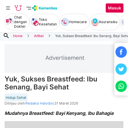
Masuk
Chat
Toko
dengan
Homecare
Asuransiku
Kesehatan
Dokter
search
Home
Artikel
Yuk, Sukses Breastfeed: Ibu Senang, Bayi Seh
Yuk, Sukses Breastfeed: Ibu
Senang, Bayi Sehat
Hidup Sehat
Ditinjau oleh
Redaksi Halodoc
31 Maret 2026
Mudahnya Breastfeed: Bayi Kenyang, Ibu Bahagia