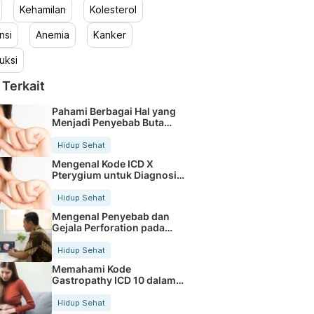
Kehamilan
Kolesterol
nsi
Anemia
Kanker
uksi
 Terkait
Pahami Berbagai Hal yang
Menjadi Penyebab Buta
Warna
Hidup Sehat
Mengenal Kode ICD X
Pterygium untuk Diagnosis
Mata
Hidup Sehat
Mengenal Penyebab dan
Gejala Perforation pada
Tubuh
Hidup Sehat
Memahami Kode
Gastropathy ICD 10 dalam
Rekam Medis Pasien
Hidup Sehat