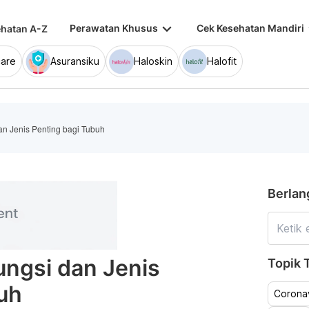
keyboard_arrow_down
keybo
Perawatan Khusus
Cek Kesehatan Mandiri
hatan A-Z
are
Asuransiku
Haloskin
Halofit
dan Jenis Penting bagi Tubuh
Berlan
ungsi dan Jenis
Topik T
uh
Coronav