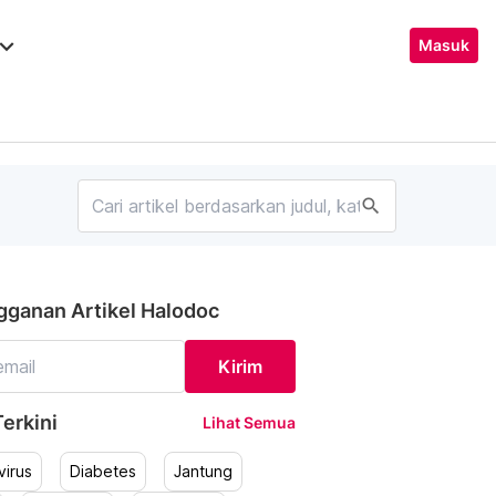
ard_arrow_down
Masuk
search
gganan Artikel Halodoc
Kirim
erkini
Lihat Semua
irus
Diabetes
Jantung