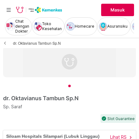
Masuk
Chat
Toko
dengan
Homecare
Asuransiku
Kesehatan
Dokter
dr. Oktavianus Tambun Sp.N
dr. Oktavianus Tambun Sp.N
Sp. Saraf
Slot Guarantee
check
Siloam Hospitals Silampari (Lubuk Linggau)
Lihat RS
chevron_right