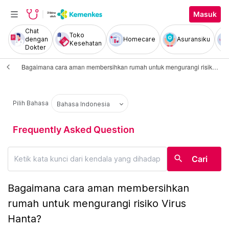
Masuk
Chat
Toko
dengan
Homecare
Asuransiku
Kesehatan
Dokter
Bagaimana cara aman membersihkan rumah untuk mengurangi risiko Virus Hanta?
Pilih Bahasa
Bahasa Indonesia
Frequently Asked Question
search
Cari
Bagaimana cara aman membersihkan
rumah untuk mengurangi risiko Virus
Hanta?