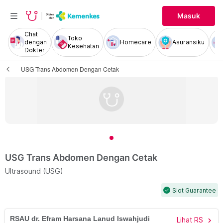
Masuk
Chat
Toko
dengan
Homecare
Asuransiku
Kesehatan
Dokter
USG Trans Abdomen Dengan Cetak
USG Trans Abdomen Dengan Cetak
Ultrasound (USG)
Slot Guarantee
check
RSAU dr. Efram Harsana Lanud Iswahjudi
Lihat RS
chevron_right