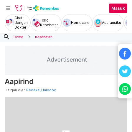
Masuk
Chat
Toko
dengan
Homecare
Asuransiku
Kesehatan
Dokter
search
Home
Kesehatan
Aapirind
Ditinjau oleh
Redaksi Halodoc