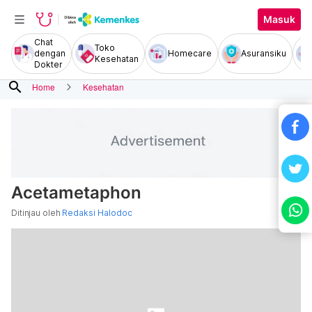
Masuk
Chat
Toko
dengan
Homecare
Asuransiku
Kesehatan
Dokter
search
Home
Kesehatan
Acetametaphon
Ditinjau oleh
Redaksi Halodoc