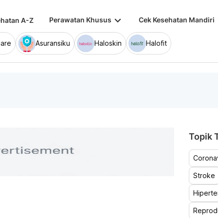
keyboard_arrow_down
keybo
Perawatan Khusus
Cek Kesehatan Mandiri
hatan A-Z
are
Asuransiku
Haloskin
Halofit
Topik T
Coronav
Stroke
Hiperte
Reprod