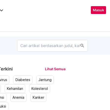
ard_arrow_down
Masuk
search
erkini
Lihat Semua
irus
Diabetes
Jantung
Kehamilan
Kolesterol
nsi
Anemia
Kanker
uksi