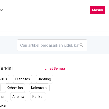
ard_arrow_down
Masuk
search
erkini
Lihat Semua
irus
Diabetes
Jantung
Kehamilan
Kolesterol
nsi
Anemia
Kanker
uksi