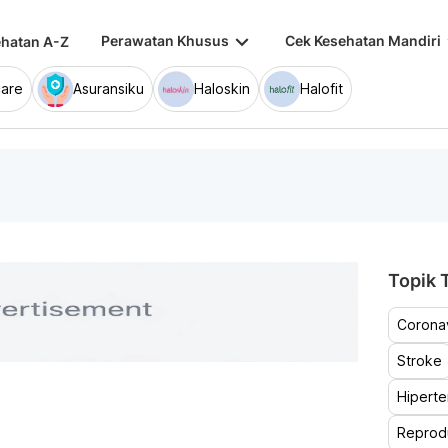
keyboard_arrow_down
keybo
Perawatan Khusus
Cek Kesehatan Mandiri
hatan A-Z
are
Asuransiku
Haloskin
Halofit
Topik T
Coronav
Stroke
Hiperte
Reprod