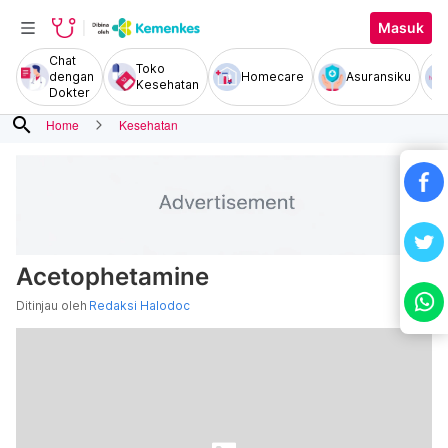
Masuk
Chat
Toko
dengan
Homecare
Asuransiku
Kesehatan
Dokter
search
Home
Kesehatan
Acetophetamine
Ditinjau oleh
Redaksi Halodoc