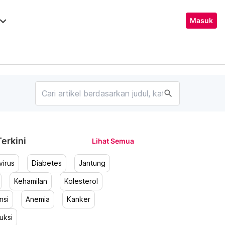
ard_arrow_down
Masuk
search
erkini
Lihat Semua
irus
Diabetes
Jantung
Kehamilan
Kolesterol
nsi
Anemia
Kanker
uksi