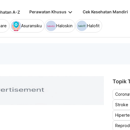
keyboard_arrow_down
keybo
Perawatan Khusus
Cek Kesehatan Mandiri
hatan A-Z
are
Asuransiku
Haloskin
Halofit
Topik T
Coronav
Stroke
Hiperte
Reprod