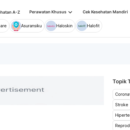
keyboard_arrow_down
keybo
Perawatan Khusus
Cek Kesehatan Mandiri
hatan A-Z
are
Asuransiku
Haloskin
Halofit
Topik T
Coronav
Stroke
Hiperte
Reprod