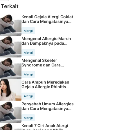
 Terkait
Kenali Gejala Alergi Coklat
dan Cara Mengatasinya
dengan Tepat
Alergi
Mengenal Allergic March
dan Dampaknya pada
Kesehatan Anak
Alergi
Mengenal Skeeter
Syndrome dan Cara
Mengatasi Gigitan Nyamuk
Alergi
Cara Ampuh Meredakan
Gejala Allergic Rhinitis
Setiap Hari
Alergi
Penyebab Umum Allergies
dan Cara Mengatasinya
dengan Tepat
Alergi
Kenali 7 Ciri Anak Alergi