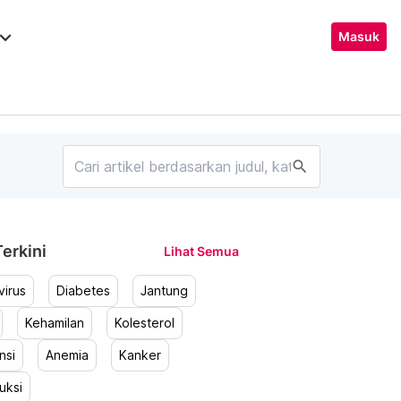
ard_arrow_down
Masuk
search
erkini
Lihat Semua
irus
Diabetes
Jantung
Kehamilan
Kolesterol
nsi
Anemia
Kanker
uksi