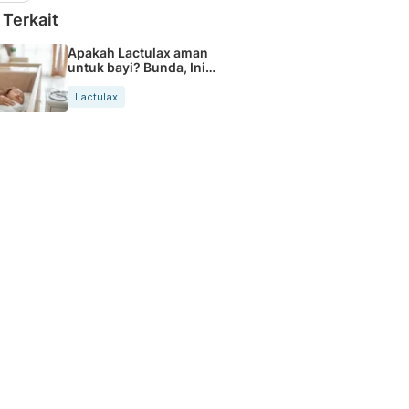
 Terkait
Apakah Lactulax aman
untuk bayi? Bunda, Ini
Faktanya
Lactulax