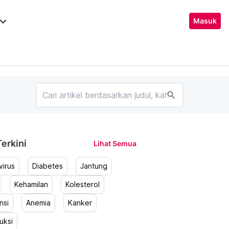
ard_arrow_down
Masuk
search
erkini
Lihat Semua
irus
Diabetes
Jantung
Kehamilan
Kolesterol
nsi
Anemia
Kanker
uksi