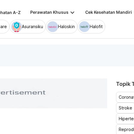
keyboard_arrow_down
keybo
Perawatan Khusus
Cek Kesehatan Mandiri
hatan A-Z
are
Asuransiku
Haloskin
Halofit
Topik T
Coronav
Stroke
Hiperte
Reprod