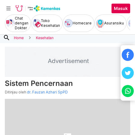
Masuk
Chat
Toko
dengan
Homecare
Asuransiku
Kesehatan
Dokter
search
Home
Kesehatan
Sistem Pencernaan
Ditinjau oleh
dr. Fauzan Azhari SpPD