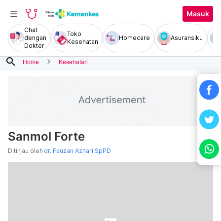
Masuk
Chat
Toko
dengan
Homecare
Asuransiku
Kesehatan
Dokter
search
Home
Kesehatan
Sanmol Forte
Ditinjau oleh
dr. Fauzan Azhari SpPD