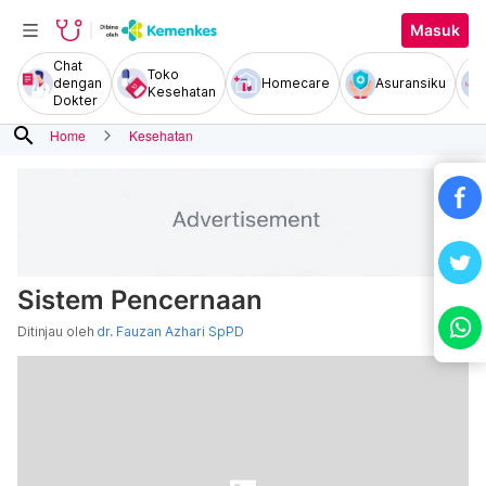
Masuk
Chat
Toko
dengan
Homecare
Asuransiku
Kesehatan
Dokter
search
Home
Kesehatan
Sistem Pencernaan
Ditinjau oleh
dr. Fauzan Azhari SpPD