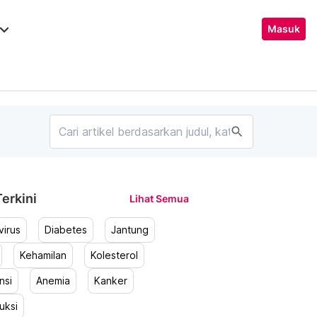
ard_arrow_down
Masuk
search
erkini
Lihat Semua
irus
Diabetes
Jantung
Kehamilan
Kolesterol
nsi
Anemia
Kanker
uksi