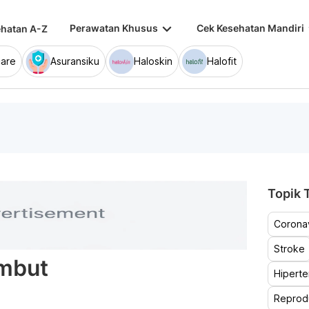
keyboard_arrow_down
keybo
Perawatan Khusus
Cek Kesehatan Mandiri
hatan A-Z
are
Asuransiku
Haloskin
Halofit
Topik T
Coronav
Stroke
ambut
Hiperte
Reprod