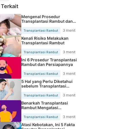
 Terkait
Mengenal Prosedur
Transplantasi Rambut dan
Efek Sampingnya
3 menit
Transplantasi Rambut
Kenali Risiko Melakukan
Transplantasi Rambut
3 menit
Transplantasi Rambut
Ini 6 Prosedur Transplantasi
Rambut dan Persiapannya
3 menit
Transplantasi Rambut
5 Hal yang Perlu Diketahui
sebelum Transplantasi
Rambut
3 menit
Transplantasi Rambut
Benarkah Transplantasi
Rambut Mengatasi
Kebotakan Permanen?
3 menit
Transplantasi Rambut
Atasi Kebotakan, Ini 5 Fakta