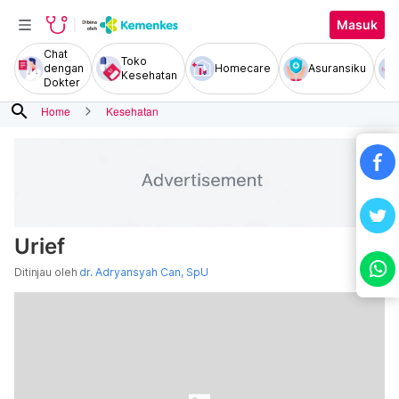
Masuk
Chat
Toko
dengan
Homecare
Asuransiku
Kesehatan
Dokter
search
Home
Kesehatan
Urief
Ditinjau oleh
dr. Adryansyah Can, SpU