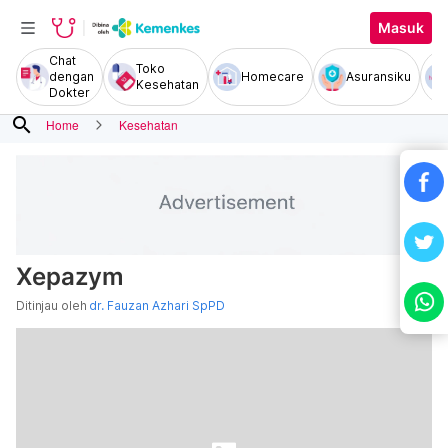
Masuk
Chat
Toko
dengan
Homecare
Asuransiku
Kesehatan
Dokter
search
Home
Kesehatan
Xepazym
Ditinjau oleh
dr. Fauzan Azhari SpPD