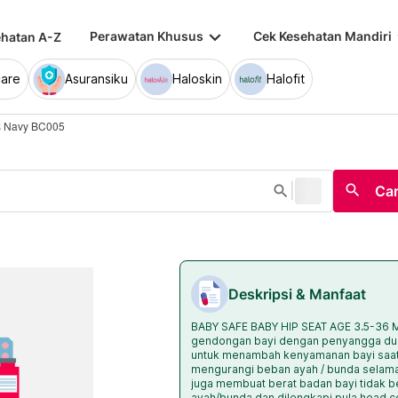
keyboard_arrow_down
keybo
Perawatan Khusus
Cek Kesehatan Mandiri
hatan A-Z
are
Asuransiku
Haloskin
Halofit
hs Navy BC005
|
search
search
Car
Deskripsi & Manfaat
BABY SAFE BABY HIP SEAT AGE 3.5-3
gendongan bayi dengan penyangga du
untuk menambah kenyamanan bayi saat 
mengurangi beban ayah / bunda selam
juga membuat berat badan bayi tidak 
ayah/bunda dan dilengkapi pula head