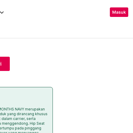
ard_arrow_down
Masuk
i
6 MONTHS NAVY merupakan
duk yang dirancang khusus
dalam carrier, serta
a menggendong. Hip Seat
bertumpu pada pinggang
 cover yang menyangga