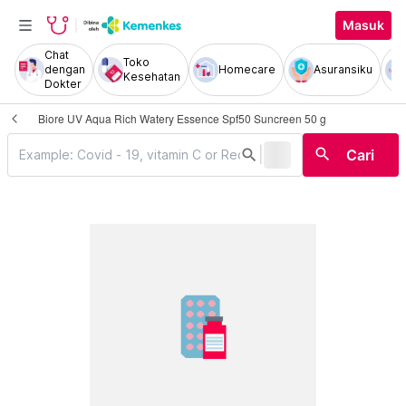
Masuk
Chat
Toko
dengan
Homecare
Asuransiku
Kesehatan
Dokter
Biore UV Aqua Rich Watery Essence Spf50 Suncreen 50 g
|
search
search
Cari