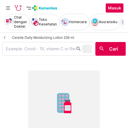
Masuk
Chat
Toko
dengan
Homecare
Asuransiku
Kesehatan
Dokter
CeraVe Daily Moisturizing Lotion 236 ml
|
search
search
Cari