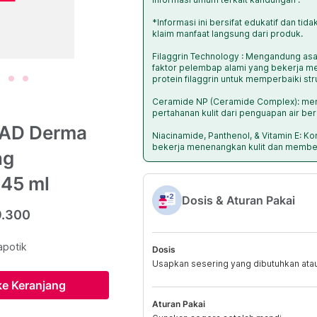
*Informasi ini bersifat edukatif dan ti
klaim manfaat langsung dari produk.
Filaggrin Technology : Mengandung a
faktor pelembap alami yang bekerja 
protein filaggrin untuk memperbaiki stru
Ceramide NP (Ceramide Complex): m
pertahanan kulit dari penguapan air berl
o AD Derma
Niacinamide, Panthenol, & Vitamin E: K
bekerja menenangkan kulit dan memberi
ng
145 ml
Dosis & Aturan Pakai
9.300
apotik
Dosis
Usapkan sesering yang dibutuhkan atau
e Keranjang
Aturan Pakai