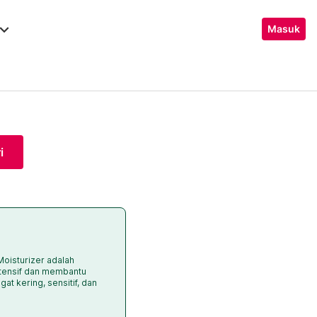
ard_arrow_down
Masuk
i
Moisturizer adalah
ntensif dan membantu
gat kering, sensitif, dan