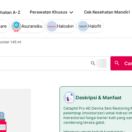
keyboard_arrow_down
keybo
Perawatan Khusus
Cek Kesehatan Mandiri
hatan A-Z
are
Asuransiku
Haloskin
Halofit
urizer 145 ml
|
search
search
Car
Deskripsi & Manfaat
Cetaphil Pro AD Derma Skin Restoring 
pelembap (moisturizer) untuk hidrasi i
merestorasi fungsi barier kulit yang san
cenderung terasa gatal.
Informasi umum terkait kandungan :