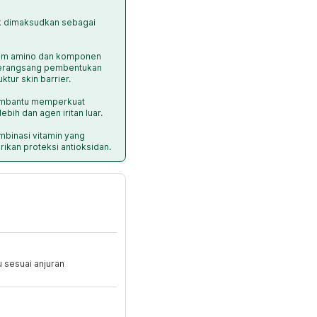
dak dimaksudkan sebagai
sam amino dan komponen
merangsang pembentukan
ktur skin barrier.
embantu memperkuat
ebih dan agen iritan luar.
ombinasi vitamin yang
kan proteksi antioksidan.
 sesuai anjuran