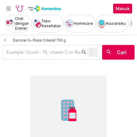
Masuk
Chat
Toko
dengan
Homecare
Asuransiku
Kesehatan
Dokter
Dancow 3+ Rasa Cokelat 750 g
|
search
search
Cari