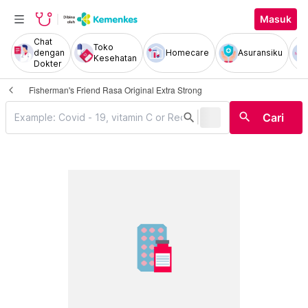
Masuk
Chat
Toko
dengan
Homecare
Asuransiku
Kesehatan
Dokter
Fisherman's Friend Rasa Original Extra Strong
|
search
search
Cari