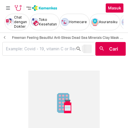
Masuk
Chat
Toko
dengan
Homecare
Asuransiku
Kesehatan
Dokter
Freeman Feeling Beautiful Anti-Stress Dead Sea Minerals Clay Mask 175 ml
|
search
search
Cari