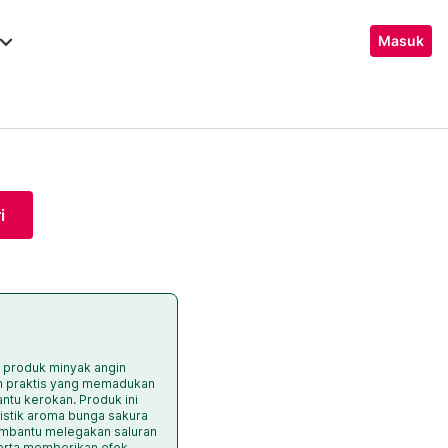
ard_arrow_down
Masuk
i
h produk minyak angin
n praktis yang memadukan
bantu kerokan. Produk ini
istik aroma bunga sakura
mbantu melegakan saluran
erta memberikan efek