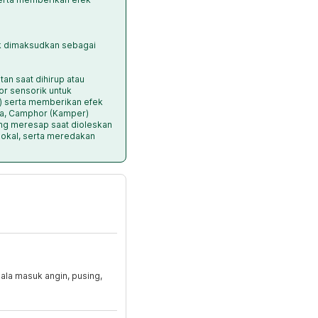
dak dimaksudkan sebagai
an saat dihirup atau
or sensorik untuk
l) serta memberikan efek
ra, Camphor (Kamper)
g meresap saat dioleskan
 lokal, serta meredakan
jala masuk angin, pusing,