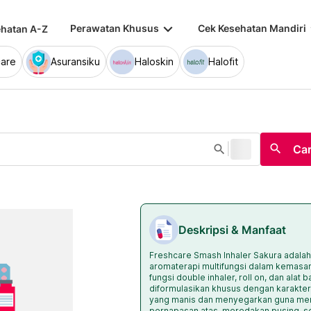
keyboard_arrow_down
keybo
Perawatan Khusus
Cek Kesehatan Mandiri
hatan A-Z
are
Asuransiku
Haloskin
Halofit
|
search
search
Car
Deskripsi & Manfaat
Freshcare Smash Inhaler Sakura adala
aromaterapi multifungsi dalam kemasa
fungsi double inhaler, roll on, dan alat 
diformulasikan khusus dengan karakter
yang manis dan menyegarkan guna me
pernapasan atas, meredakan pusing, s