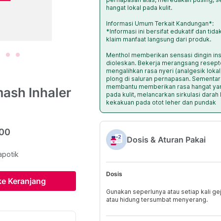
hangat lokal pada kulit.
Informasi Umum Terkait Kandungan*:
*Informasi ini bersifat edukatif dan ti
klaim manfaat langsung dari produk.
Menthol memberikan sensasi dingin inst
dioleskan. Bekerja merangsang resept
mengalihkan rasa nyeri (analgesik loka
plong di saluran pernapasan. Sementa
membantu memberikan rasa hangat yan
ash Inhaler
pada kulit, melancarkan sirkulasi darah
kekakuan pada otot leher dan pundak
000
Dosis & Aturan Pakai
apotik
Dosis
e Keranjang
Gunakan seperlunya atau setiap kali ge
atau hidung tersumbat menyerang.