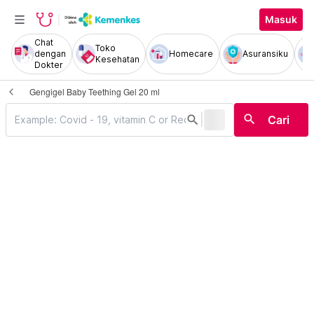
Masuk
Chat
Toko
dengan
Homecare
Asuransiku
Kesehatan
Dokter
Gengigel Baby Teething Gel 20 ml
|
search
search
Cari