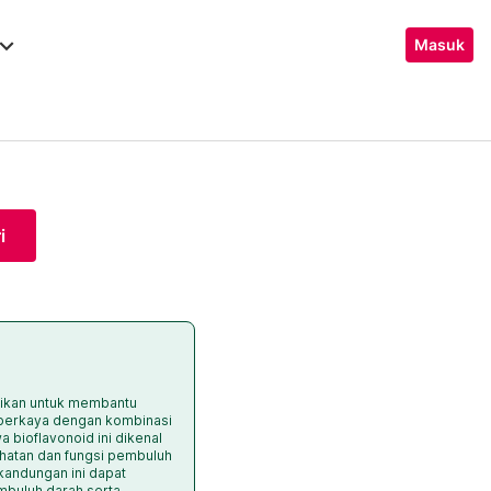
ard_arrow_down
Masuk
i
sikan untuk membantu
diperkaya dengan kombinasi
 bioflavonoid ini dikenal
hatan dan fungsi pembuluh
 kandungan ini dapat
buluh darah serta