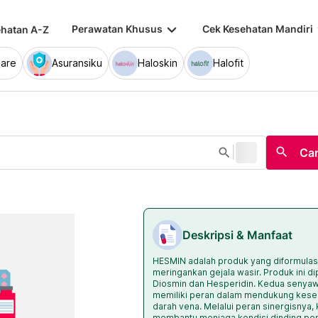
keyboard_arrow_down
keybo
Perawatan Khusus
Cek Kesehatan Mandiri
hatan A-Z
are
Asuransiku
Haloskin
Halofit
|
search
search
Car
Deskripsi & Manfaat
HESMIN adalah produk yang diformula
meringankan gejala wasir. Produk ini 
Diosmin dan Hesperidin. Kedua senyawa
memiliki peran dalam mendukung kese
darah vena. Melalui peran sinergisnya,
membantu menjaga kondisi dinding pem