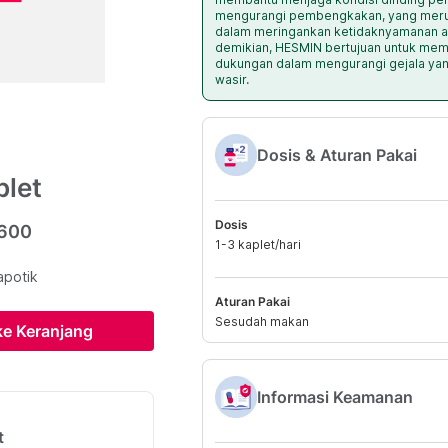
mengurangi pembengkakan, yang meru
dalam meringankan ketidaknyamanan ak
demikian, HESMIN bertujuan untuk me
dukungan dalam mengurangi gejala yan
wasir.
Dosis & Aturan Pakai
plet
Dosis
.600
1-3 kaplet/hari
apotik
Aturan Pakai
Sesudah makan
e Keranjang
Informasi Keamanan
t