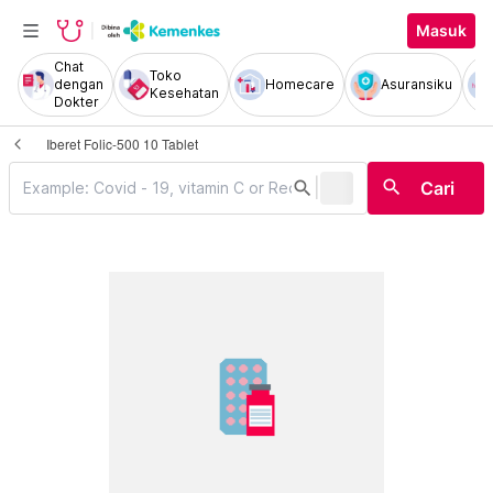
Masuk
Chat
Toko
dengan
Homecare
Asuransiku
Kesehatan
Dokter
Iberet Folic-500 10 Tablet
|
search
search
Cari