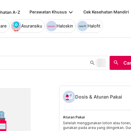
keyboard_arrow_down
keybo
Perawatan Khusus
Cek Kesehatan Mandiri
hatan A-Z
are
Asuransiku
Haloskin
Halofit
|
search
search
Car
Dosis & Aturan Pakai
Aturan Pakai
Setelah menggunakan lotion atau toner
gunakan pada area yang diinginkan. Gu