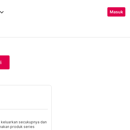
ard_arrow_down
Masuk
i
, keluarkan secukupnya dan
nakan produk series