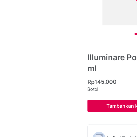
Illuminare P
ml
Rp145.000
Botol
Tambahkan k