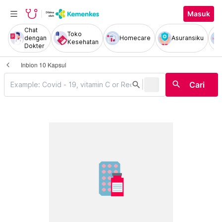
Masuk
Chat
Toko
dengan
Homecare
Asuransiku
Kesehatan
Dokter
Inbion 10 Kapsul
|
search
search
Cari