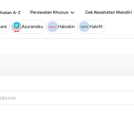
keyboard_arrow_down
keybo
Perawatan Khusus
Cek Kesehatan Mandiri
hatan A-Z
are
Asuransiku
Haloskin
Halofit