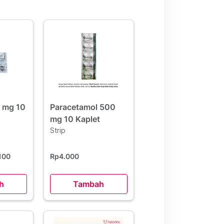
 mg 10
Paracetamol 500
mg 10 Kaplet
Strip
.100
Rp4.000
h
Tambah