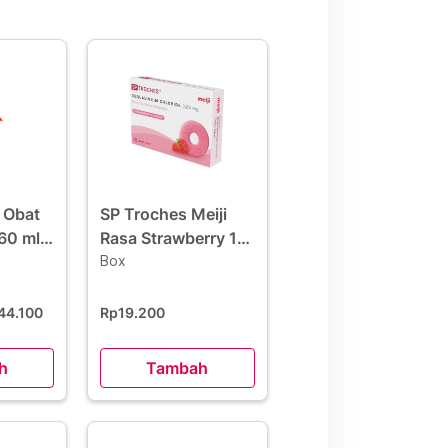
 Obat
SP Troches Meiji
60 ml
Rasa Strawberry 12
Tablet
Box
44.100
Rp19.200
h
Tambah