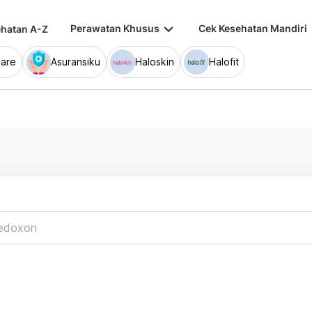
keyboard_arrow_down
keybo
Perawatan Khusus
Cek Kesehatan Mandiri
hatan A-Z
are
Asuransiku
Haloskin
Halofit