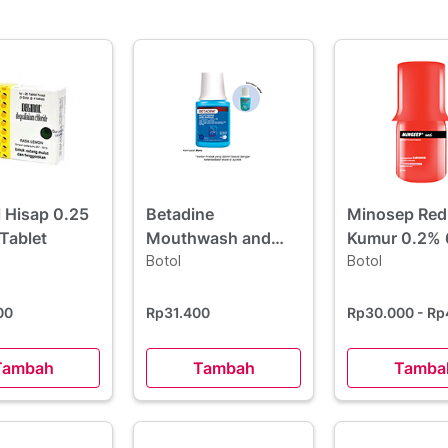
l Hisap 0.25
Betadine
Minosep Red
Tablet
Mouthwash and
Kumur 0.2% 
Gargle 100 ml
Botol
(Merah)
Botol
00
Rp31.400
Rp30.000
- Rp
Tambah
Tambah
Tamba