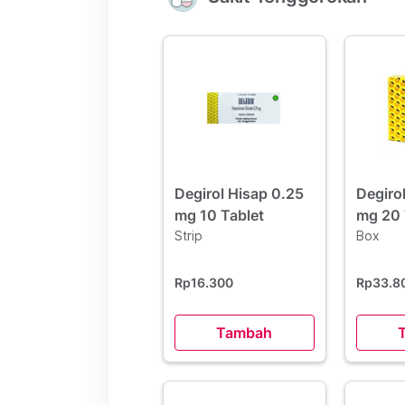
Degirol Hisap 0.25
Degiro
mg 10 Tablet
mg 20 
Strip
Box
Rp16.300
Rp33.8
Tambah