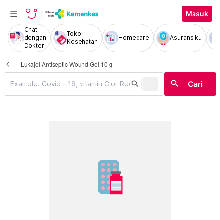
Masuk
Chat
Toko
dengan
Homecare
Asuransiku
Kesehatan
Dokter
Lukajel Antiseptic Wound Gel 10 g
|
search
search
Cari