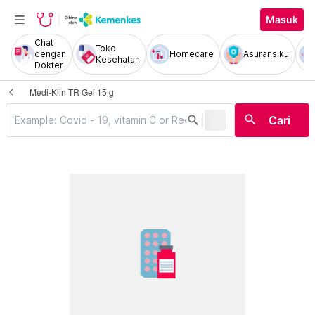
Masuk
Chat
Toko
dengan
Homecare
Asuransiku
Kesehatan
Dokter
Medi-Klin TR Gel 15 g
|
search
search
Cari